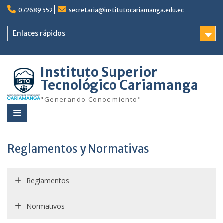
Saltar
072689 552
secretaria@institutocariamanga.edu.ec
al
contenido
Enlaces rápidos
Instituto Superior
Tecnológico Cariamanga
"Generando Conocimiento"
Reglamentos y Normativas
Reglamentos
Normativos